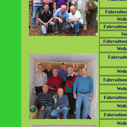
Fahrradtou
Weih
Fahrradtour
Sta
Fahrradtour
Weih
Fahrradto
Weih
Fahrradtour
Weih
Fahrradtour
Weih
Fahrradtou
Weih