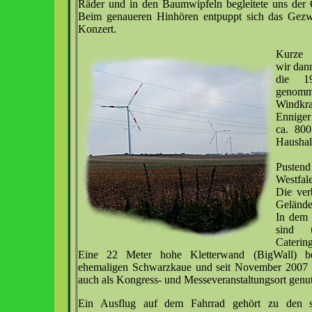
Räder und in den Baumwipfeln begleitete uns der
Beim genaueren Hinhören entpuppt sich das Gezwi
Konzert.
Kurze 
wir dan
die 1
genomm
Windkr
Enniger
ca. 80
Haushal
Pustend
Westfal
Die ver
Gelände
In dem 
sind 
Caterin
Eine 22 Meter hohe Kletterwand (BigWall) be
ehemaligen Schwarzkaue und seit November 2007
auch als Kongress- und Messeveranstaltungsort genut
Ein Ausflug auf dem Fahrrad gehört zu den s