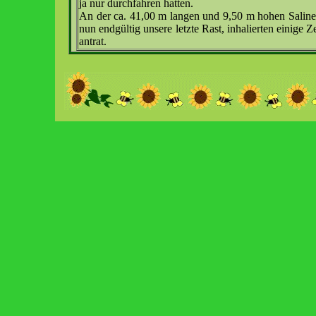
ja nur durchfahren hatten.
An der ca. 41,00 m langen und 9,50 m hohen Saline
nun endgültig unsere letzte Rast, inhalierten einige 
antrat.