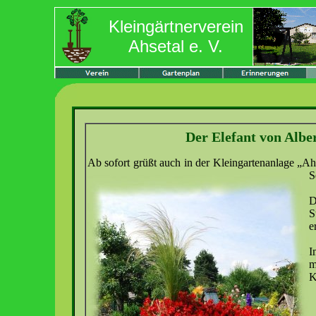
Kleingärtnerverein
Ahsetal e. V.
Der Elefant von Albert
Ab sofort grüßt auch in der Kleingartenanlage „Ahs
S
D
S
e
I
m
K