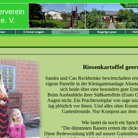
erverein
e. V.
Riesenkartoffel geer
Sandra und Can Reckhemke bewirtschaften erst 
eigene Parzelle in der Kleingartenanlage Ahse
sich beide über eine besonders gute Ernt
Beim Ausbuddeln ihrer Süßkartoffeln (Erato Or
Augen nicht. Ein Prachtexemplar von sage u
lag plötzlich vor ihnen. Und alles ohne Kuns
Gartenfreunde. Nur Kompost aus dem 
Wie lautet da noch ein Spric
"Die dümmsten Bauern ernten die dicks
Diese Redewendung trifft auf unsere Gartenfre