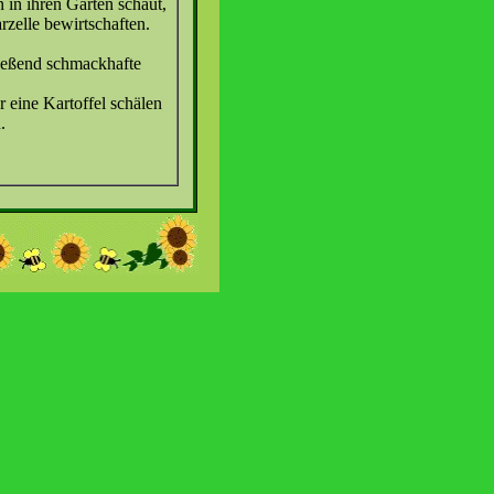
 in ihren Garten schaut,
arzelle bewirtschaften.
ießend schmackhafte
.
 eine Kartoffel schälen
.