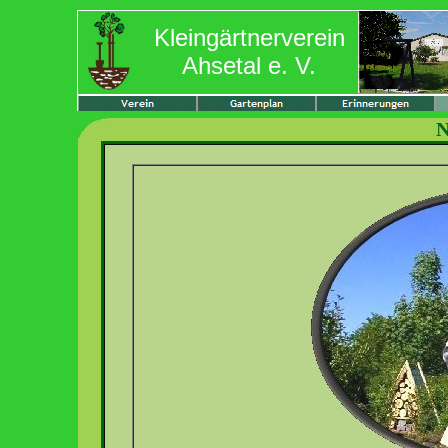
Kleingärtnerverein
Ahsetal e. V.
N