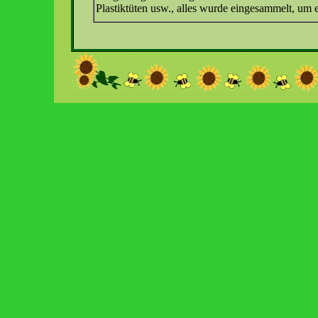
Plastiktüten usw., alles wurde eingesammelt, um 