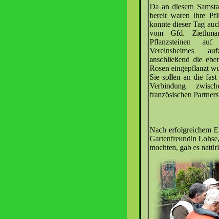
Da an diesem Samstag
bereit waren ihre Pfl
konnte dieser Tag auc
vom Gfd. Ziethman
Pflanzsteinen a
Vereinsheimes au
anschließend die eben
Rosen eingepflanzt w
Sie sollen an die fast
Verbindung zwis
französischen Partners
Nach erfolgreichem E
Gartenfreundin Lohse,
mochten, gab es natürl