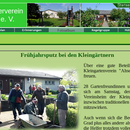
erverein
e. V.
Frühjahrsputz bei den Kleingärtnern
Über eine gute Beteil
Kleingartenverein "Ah
freuen.
28 Gartenfreundinnen u
sich am Samstag, de
Vereinsheim der Klein
inzwischen traditionellen
mitzuwirken.
Auch wenn sich die Bed
Grad plus alles andere als
die Helfer trotzdem volle