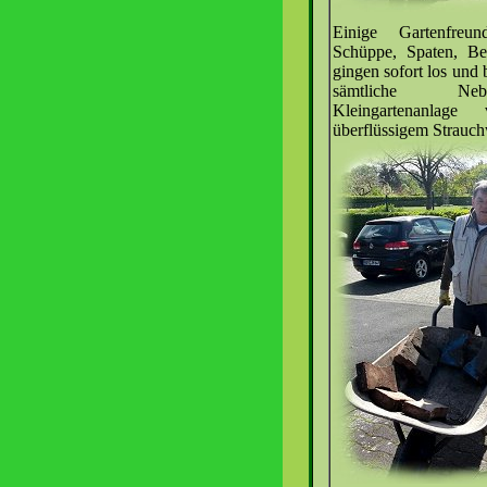
Einige Gartenfreun
Schüppe, Spaten, Be
gingen sofort los und 
sämtliche Neb
Kleingartenanlag
überflüssigem Strauch