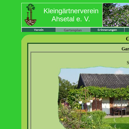
Kleingärtnerverein
Ahsetal e. V.
G
Gar
S