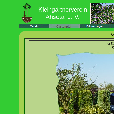
Kleingärtnerverein
Ahsetal e. V.
G
Gar
S