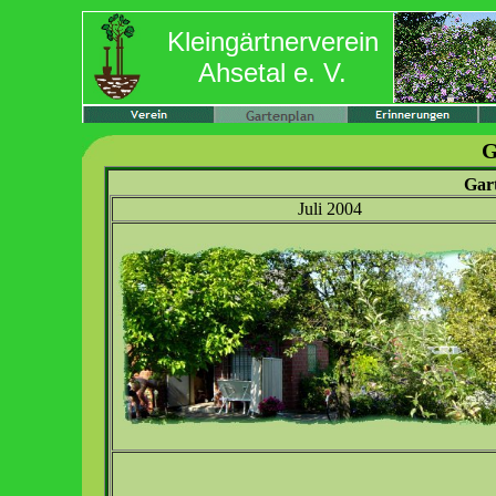
Kleingärtnerverein
Ahsetal e. V.
G
Gar
Juli 2004