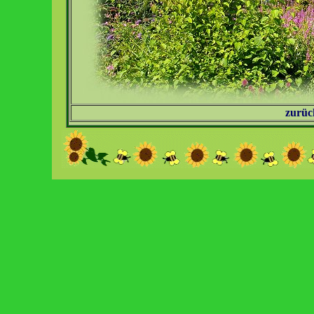
zurüc